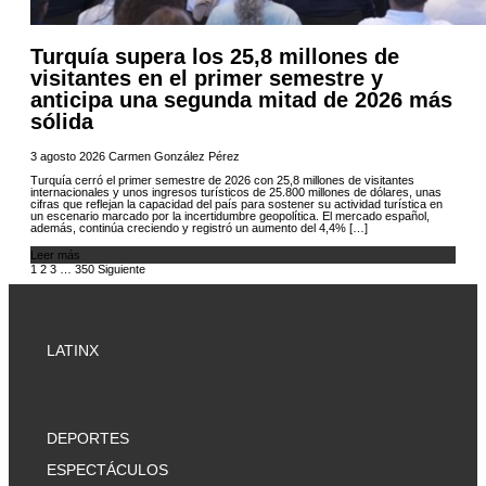
Turquía supera los 25,8 millones de
visitantes en el primer semestre y
anticipa una segunda mitad de 2026 más
sólida
3 agosto 2026
Carmen González Pérez
Turquía cerró el primer semestre de 2026 con 25,8 millones de visitantes
internacionales y unos ingresos turísticos de 25.800 millones de dólares, unas
cifras que reflejan la capacidad del país para sostener su actividad turística en
un escenario marcado por la incertidumbre geopolítica. El mercado español,
además, continúa creciendo y registró un aumento del 4,4% […]
Leer más
1
2
3
…
350
Siguiente
LATINX
DEPORTES
ESPECTÁCULOS