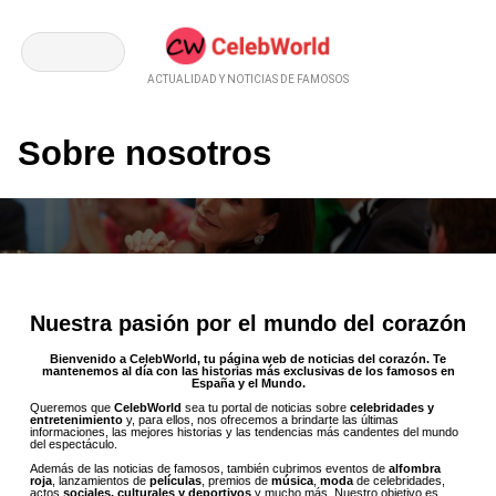
ACTUALIDAD Y NOTICIAS DE FAMOSOS
Sobre nosotros
Nuestra pasión por el mundo del corazón
Bienvenido a CelebWorld, tu página web de noticias del corazón. Te
mantenemos al día con las historias más exclusivas de los famosos en
España y el Mundo.
Queremos que
CelebWorld
sea tu portal de noticias sobre
celebridades y
entretenimiento
y, para ellos, nos ofrecemos a brindarte las últimas
informaciones, las mejores historias y las tendencias más candentes del mundo
del espectáculo.
Además de las noticias de famosos, también cubrimos eventos de
alfombra
roja
, lanzamientos de
películas
, premios de
música
,
moda
de celebridades,
actos
sociales, culturales y deportivos
y mucho más. Nuestro objetivo es