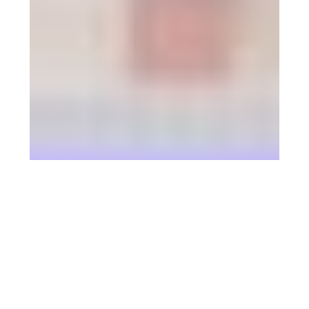
7 agosto 2026
Aida Bao se suma a
‘Mañaneros 360’ desde el 10