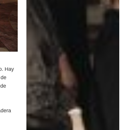
to. Hay
 de
 de
adera