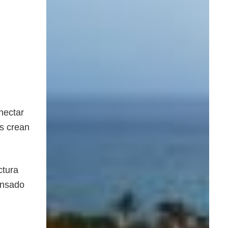
nectar
as crean
ctura
ensado