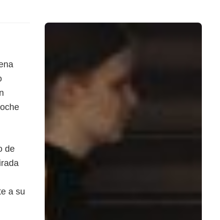
uena
o
n
noche
o de
irada
te a su