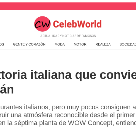
ACTUALIDAD Y NOTICIAS DE FAMOSOS
OS
GENTE Y CORAZÓN
MODA
MOTOR
REALEZA
SOCIEDA
attoria italiana que conv
lán
aurantes italianos, pero muy pocos consiguen al
ruir una atmósfera reconocible desde el primer
 en la séptima planta de WOW Concept, entie