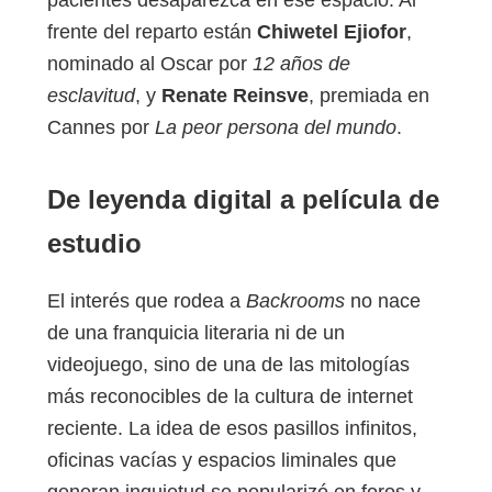
pacientes desaparezca en ese espacio. Al
frente del reparto están
Chiwetel Ejiofor
,
nominado al Oscar por
12 años de
esclavitud
, y
Renate Reinsve
, premiada en
Cannes por
La peor persona del mundo
.
De leyenda digital a película de
estudio
El interés que rodea a
Backrooms
no nace
de una franquicia literaria ni de un
videojuego, sino de una de las mitologías
más reconocibles de la cultura de internet
reciente. La idea de esos pasillos infinitos,
oficinas vacías y espacios liminales que
generan inquietud se popularizó en foros y