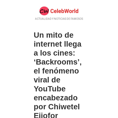
ACTUALIDAD Y NOTICIAS DE FAMOSOS
Un mito de
internet llega
a los cines:
‘Backrooms’,
el fenómeno
viral de
YouTube
encabezado
por Chiwetel
Ejiofor