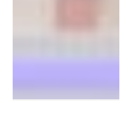
7 agosto 2026
Aida Bao se suma a
‘Mañaneros 360’ desde el 10
de agosto en el nuevo