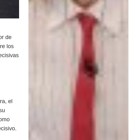
or de
re los
ecisivas
ra, el
su
como
cisivo.