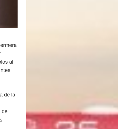
fermera
r
los al
antes
a de la
s de
s