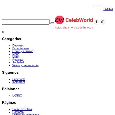
ESPAñA
LATINX
Actualidad y noticias de famosos
×
Categorías
Deportes
Espectáculos
Gente y corazón
Moda
Motor
Realeza
Sociedad
Viajes y gastronomía
Síguenos
Facebook
Instagram
Ediciones
LATINX
Páginas
Sobre Nosotros
Contacto
Política de Privacidad