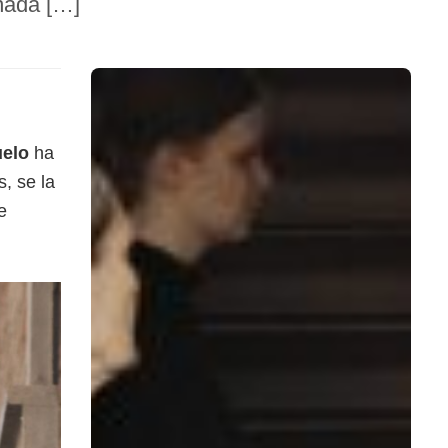
ñada […]
uelo
ha
, se la
e