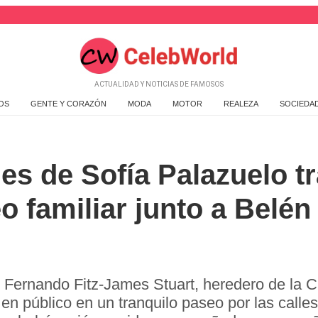
ACTUALIDAD Y NOTICIAS DE FAMOSOS
OS
GENTE Y CORAZÓN
MODA
MOTOR
REALEZA
SOCIEDA
s de Sofía Palazuelo t
o familiar junto a Belén
on Fernando Fitz-James Stuart, heredero de la 
 en público en un tranquilo paseo por las call