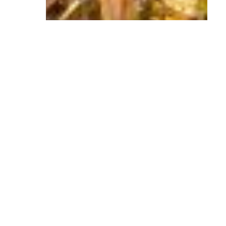
5 agosto 2026
Bahía del Duque convierte las
Perseidas en una cita de
verano entre astronomía y alta
cocina en Tenerife