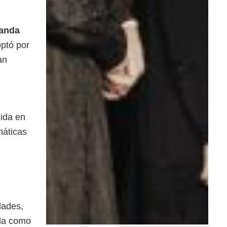
manda
optó por
an
ida en
máticas
dades,
ada como