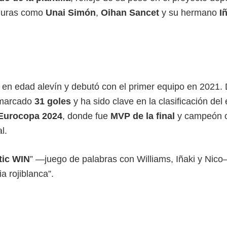
iguras como
Unai Simón
,
Oihan Sancet
y su hermano
I
en edad alevín y debutó con el primer equipo en 2021.
 marcado
31 goles
y ha sido clave en la clasificación del
Eurocopa 2024
, donde fue
MVP de la final
y campeón 
l.
tic WIN
” —juego de palabras con Williams, Iñaki y Nic
a rojiblanca”.