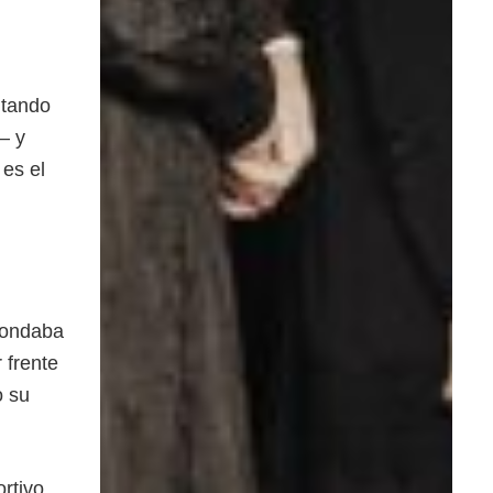
ntando
— y
es el
rondaba
 frente
o su
ortivo