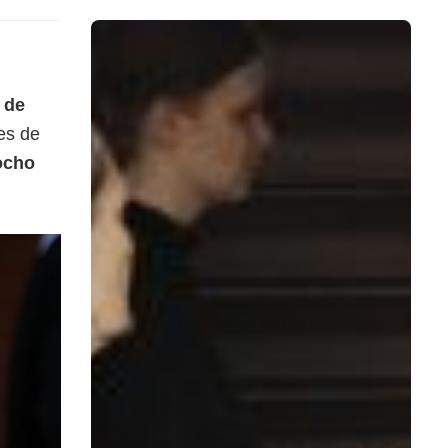
 de
es de
ocho