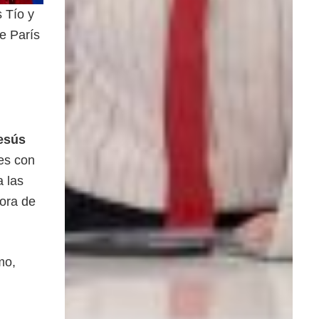
s Tío y
e París
esús
es con
 las
dora de
mo,