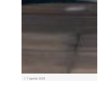
7 agosto 2026
Arsenal y Emirates amplían
hasta 2033 una alianza clave
en la Premier League