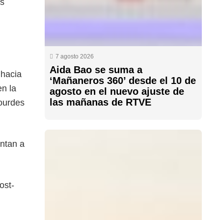
os
7 agosto 2026
Aida Bao se suma a
 hacia
‘Mañaneros 360’ desde el 10 de
en la
agosto en el nuevo ajuste de
las mañanas de RTVE
Lourdes
entan a
ost-