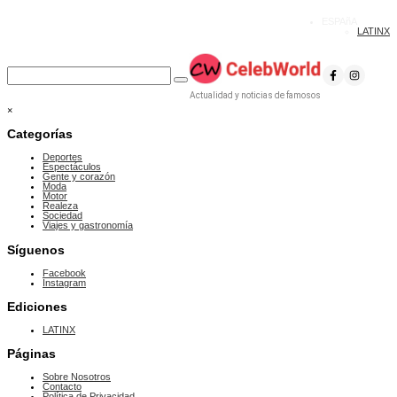
ESPAñA
LATINX
Actualidad y noticias de famosos
×
Categorías
Deportes
Espectáculos
Gente y corazón
Moda
Motor
Realeza
Sociedad
Viajes y gastronomía
Síguenos
Facebook
Instagram
Ediciones
LATINX
Páginas
Sobre Nosotros
Contacto
Política de Privacidad