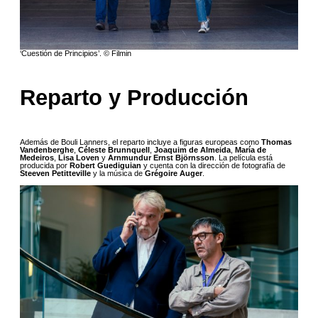
‘Cuestión de Principios’. © Filmin
Reparto y Producción
Además de Bouli Lanners, el reparto incluye a figuras europeas como
Thomas
Vandenberghe
,
Céleste Brunnquell
,
Joaquim de Almeida
,
María de
Medeiros
,
Lisa Loven
y
Arnmundur Ernst Björnsson
. La película está
producida por
Robert Guediguian
y cuenta con la dirección de fotografía de
Steeven Petitteville
y la música de
Grégoire Auger
.