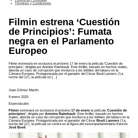
Términos y Condiciones
Filmin estrena ‘Cuestión
de Principios’: Fumata
negra en el Parlamento
Europeo
Filmin estrenará en exclusiva el próximo 17 de enero la película ‘Cuestión de
principios’, dirigida por Antoine Raimbault. Este thriller, basado en hechos reales,
aborda un caso de corrupción que involucra a los lobbies del tabaco en la
Cámara Europea. Protagonizada por el ganador del César Bouli Lanners (‘La
noche del 12’), la película se […]
Juan Gómez Martín
.
9 enero 2025
.
Espectáculos
Filmin
estrenará en exclusiva el próximo
17 de enero
la película ‘
Cuestión de
principios’
, dirigida por
Antoine Raimbault
. Este thriller, basado en hechos
reales, aborda un caso de corrupción que involucra a los lobbies del tabaco en la
Cámara Europea. Protagonizada por el ganador del César
Bouli Lanners
(‘La
noche del 12’), la película se centra en la figura del exeuroparlamentario francés
José Bové
.