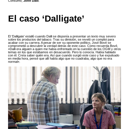
Consumo,
John Dalli
.
El caso ‘Dalligate’
El ‘Dalligate’ estalló cuando Dalli se disponía a presentar un texto muy severo
sobre los productos del tabaco. Tras su dimisión, se reveló un complot para
acabar con su carrera. A pesar de ser su oponente político, José Bové se
comprometió a descubrir la verdad detrás de este caso. Como recuerda Bové,
«Dalli era alguien a quien me había enfrentado en la cuestión de los OGM y otros
temas en los que estábamos en desacuerdo. Pero lo conocía. Había hablado
con él. Creía saber quién era. Así que cuando surgió este caso y fue expulsado
en media hora, pensé que allí había algo que no cuadraba, algo que no era
normal».