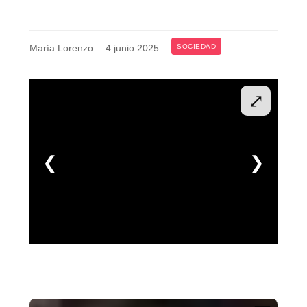
María Lorenzo
.
4 junio 2025
.
SOCIEDAD
⤢
❮
❯