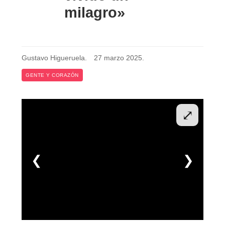
milagro»
Gustavo Higueruela
.
27 marzo 2025
.
GENTE Y CORAZÓN
⤢
❮
❯