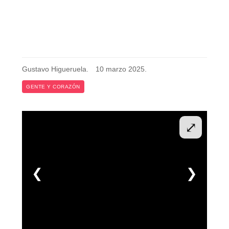
Gustavo Higueruela
.
10 marzo 2025
.
GENTE Y CORAZÓN
⤢
❮
❯