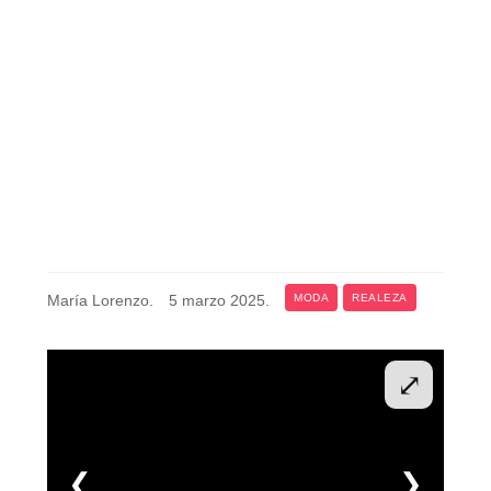
María Lorenzo
.
5 marzo 2025
.
MODA
REALEZA
⤢
❮
❯