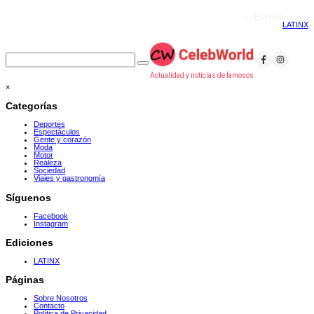
ESPAñA
LATINX
Actualidad y noticias de famosos
×
Categorías
Deportes
Espectáculos
Gente y corazón
Moda
Motor
Realeza
Sociedad
Viajes y gastronomía
Síguenos
Facebook
Instagram
Ediciones
LATINX
Páginas
Sobre Nosotros
Contacto
Política de Privacidad