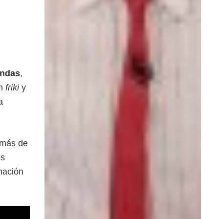
endas
,
ón
friki
y
a
emás de
os
nación