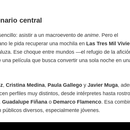
ario central
sencillo: asistir a un macroevento de
anime
. Pero el
ano le pida recuperar una mochila en
Las Tres Mil Vivi
aluza. Ese choque entre mundos —el refugio de la afici
una película que busca convertir una sola noche en un
ez
,
Cristina Medina
,
Paula Gallego
y
Javier Muga
, ad
n perfiles muy distintos, desde intérpretes hasta rostr
,
Guadalupe Fiñana
o
Demarco Flamenco
. Esa combi
 públicos diversos, especialmente jóvenes.