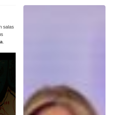
n salas
us
la
.