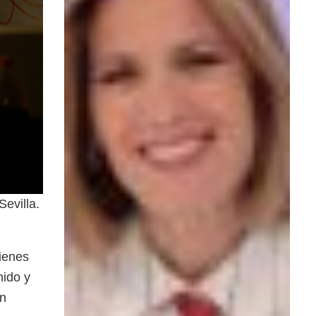
evilla.
ienes
mido y
ón