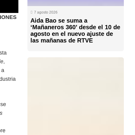
7 agosto 2026
IONES
Aida Bao se suma a
‘Mañaneros 360’ desde el 10 de
agosto en el nuevo ajuste de
las mañanas de RTVE
sta
le
,
 a
dustria
 se
s
bre