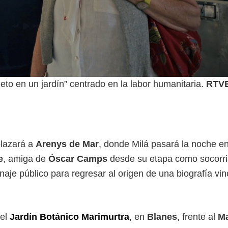
to en un jardín” centrado en la labor humanitaria.
RTV
plazará a
Arenys de Mar
, donde Milá pasará la noche e
e
, amiga de
Óscar Camps
desde su etapa como socorri
onaje público para regresar al origen de una biografía vi
 el
Jardín Botánico Marimurtra
, en
Blanes
, frente al
M