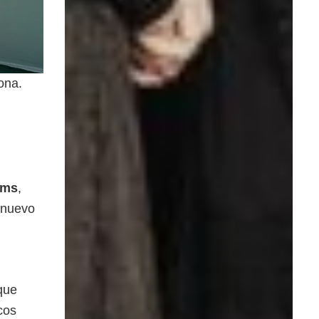
ona.
rms
,
 nuevo
que
cos