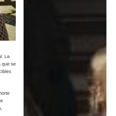
l. La
a que se
cibles
norte
se
,