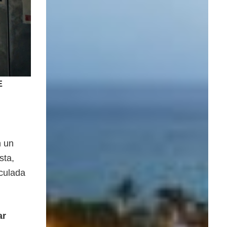
E
n un
sta,
nculada
ar