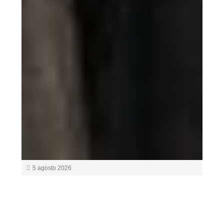
5 agosto 2026
Filmin estrena ‘El sonido de
la caída’ el 14 de agosto, la
película de Mascha