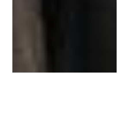
5 agosto 2026
Filmin estrena ‘El sonido de
la caída’ el 14 de agosto, la