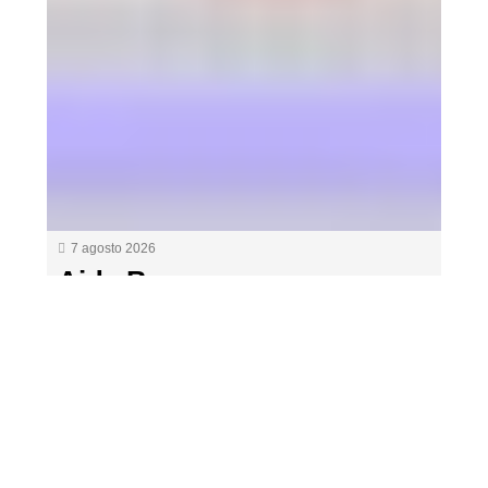
7 agosto 2026
Aida Bao se suma a
‘Mañaneros 360’ desde el 10
de agosto en el nuevo
ajuste de las mañanas de
RTVE