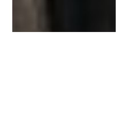
5 agosto 2026
Filmin estrena ‘El sonido de
la caída’ el 14 de agosto, la
película de Mascha
Schilinski que llega avalada
por Cannes