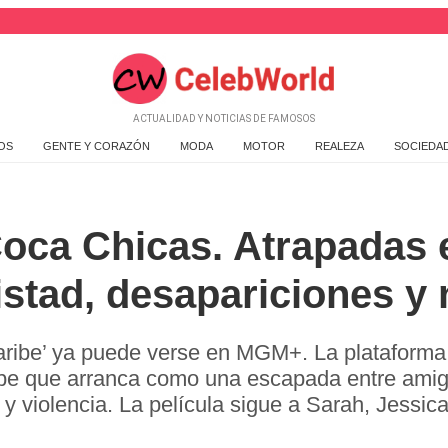
ACTUALIDAD Y NOTICIAS DE FAMOSOS
OS
GENTE Y CORAZÓN
MODA
MOTOR
REALEZA
SOCIEDA
ca Chicas. Atrapadas e
mistad, desapariciones y
ribe’ ya puede verse en MGM+. La plataforma in
ibe que arranca como una escapada entre amiga
 y violencia. La película sigue a Sarah, Jessic