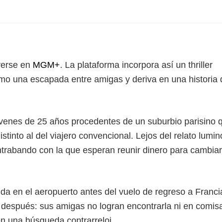
verse en
MGM+
. La plataforma incorpora así un thriller
mo una escapada entre amigas y deriva en una historia 
jóvenes de 25 años procedentes de un suburbio parisino 
istinto al del viajero convencional. Lejos del relato lumi
ntrabando con la que esperan reunir dinero para cambia
ida en el aeropuerto antes del vuelo de regreso a Franci
re después: sus amigas no logran encontrarla ni en comisa
en una búsqueda contrarreloj.