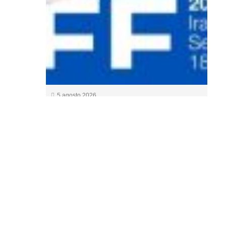
5 agosto 2026
Albert Serra abrirá Made in
Spain con ‘Seize moments de
ma vie’ en una edición
marcada por las óperas primas