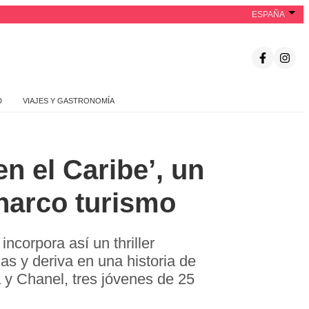
ESPAÑA
D
VIAJES Y GASTRONOMÍA
n el Caribe’, un
 narco turismo
corpora así un thriller
s y deriva en una historia de
a y Chanel, tres jóvenes de 25