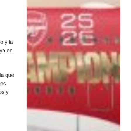
o y la
oya en
 la que
jes
os y