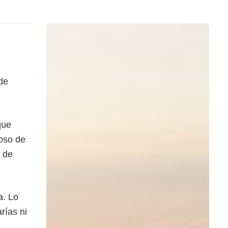
de
que
noso de
r de
a. Lo
rías ni