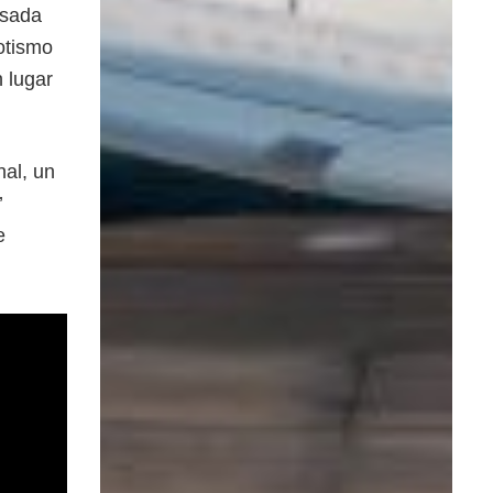
nsada
otismo
n lugar
nal, un
’
e