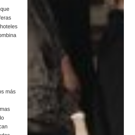
 que
feras
 hoteles
combina
ios más
amas
do
can