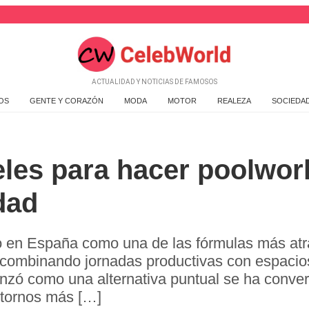
ACTUALIDAD Y NOTICIAS DE FAMOSOS
OS
GENTE Y CORAZÓN
MODA
MOTOR
REALEZA
SOCIEDA
eles para hacer poolwor
dad
o en España como una de las fórmulas más atr
ar, combinando jornadas productivas con espaci
menzó como una alternativa puntual se ha conve
ntornos más […]