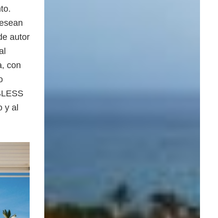
to.
desean
de autor
al
a, con
o
 BLESS
 y al