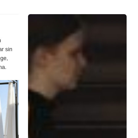
n
r sin
uge,
ma.