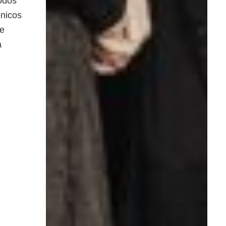
modos
ónicos
de
a