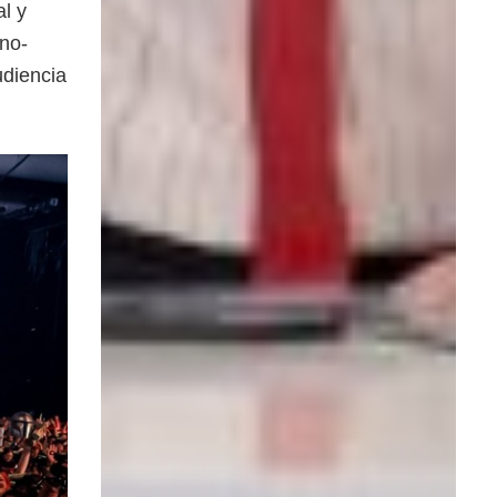
al y
eno-
udiencia