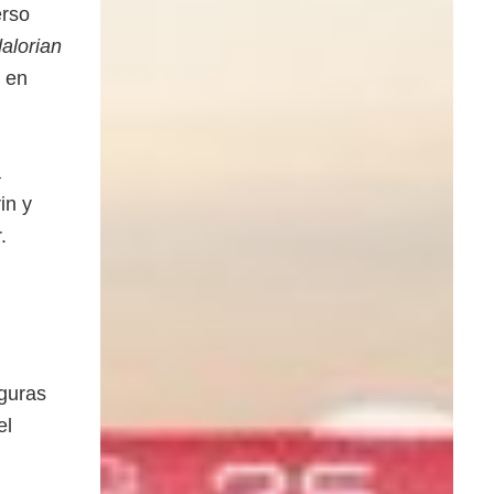
erso
alorian
n en
a
in y
.
iguras
el