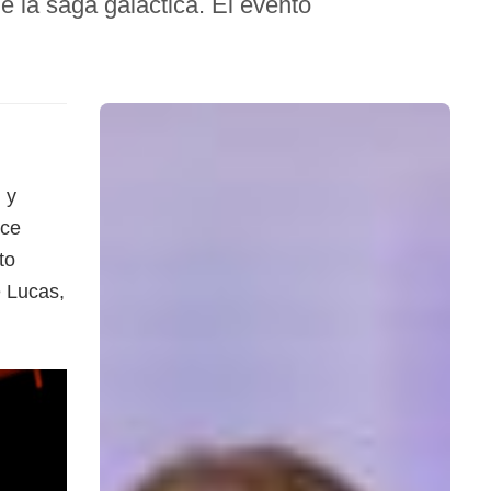
 la saga galáctica. El evento
 y
nce
to
 Lucas,