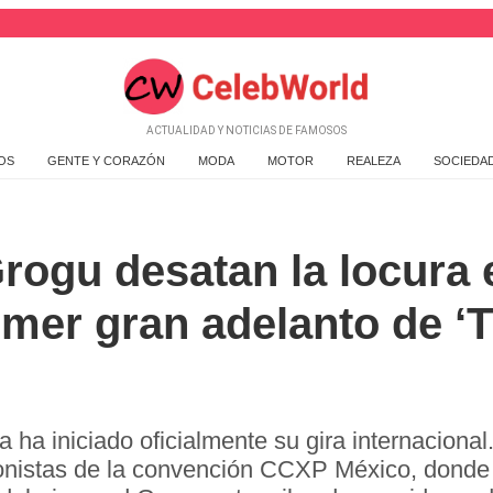
ACTUALIDAD Y NOTICIAS DE FAMOSOS
OS
GENTE Y CORAZÓN
MODA
MOTOR
REALEZA
SOCIEDA
rogu desatan la locura
imer gran adelanto de ‘
 ha iniciado oficialmente su gira internaciona
onistas de la convención CCXP México, donde