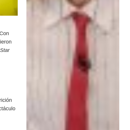
 Con
ieron
Star
rición
ctáculo