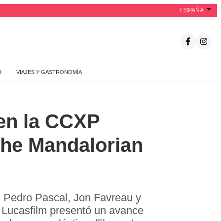
ESPAÑA
D
VIAJES Y GASTRONOMÍA
 en la CCXP
The Mandalorian
l. Pedro Pascal, Jon Favreau y
 Lucasfilm presentó un avance