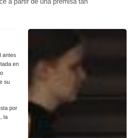
e a partir de una premisa tan
l antes
ntada en
mo
e su
esta por
, la