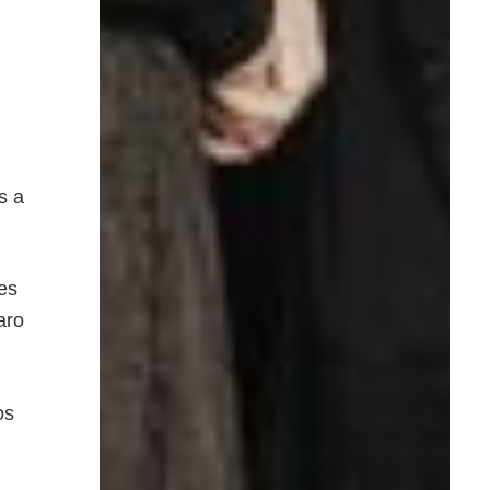
s a
es
aro
os