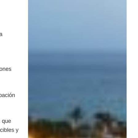
a
iones
pación
s que
cibles y