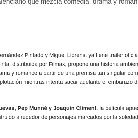
valenciano que mezcla comedia, drama y romanc
 Fernández Pintado y Miguel Llorens, ya tiene tráiler oficia
inta, distribuida por Filmax, propone una historia ambie
rama y romance a partir de una premisa tan singular co
xplotación mientras intenta sacar adelante el embarazo d
uevas, Pep Munné y Joaquín Climent
, la película apu
nstruido alrededor de personajes marcados por la soledad