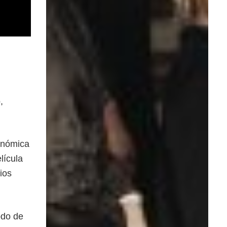
,
onómica
lícula
ios
odo de