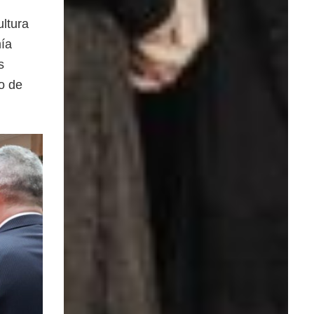
ultura
mía
s
ro de