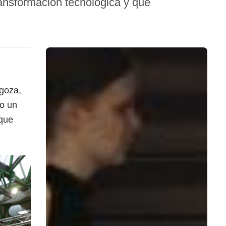
ransformación tecnológica y que
goza,
so un
 que