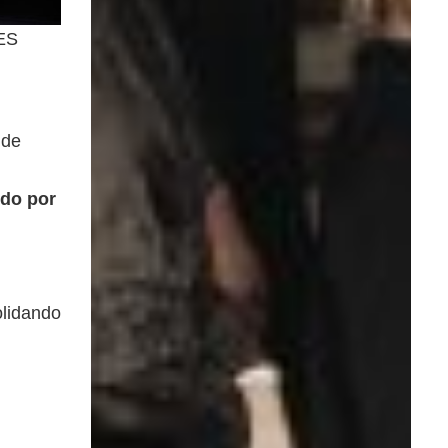
RES
 de
ido por
olidando