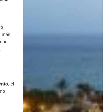
do
on más
 que
a
ento
, el
omo