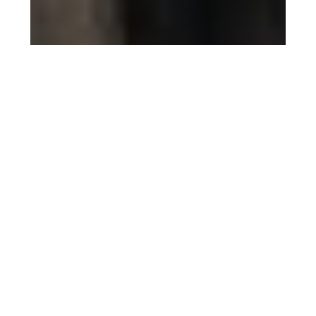
5 agosto 2026
Filmin estrena ‘El sonido de
la caída’ el 14 de agosto, la
película de Mascha
Schilinski que llega avalada
por Cannes