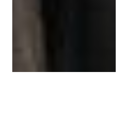
5 agosto 2026
Filmin estrena ‘El sonido de
la caída’ el 14 de agosto, la