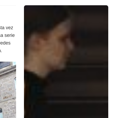
ta vez
sa serie
redes
n.