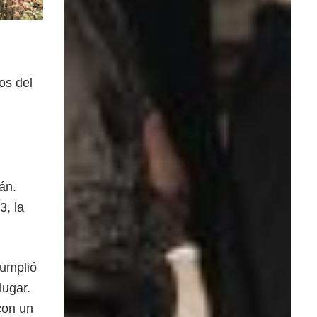
os del
án.
3, la
cumplió
lugar.
 con un