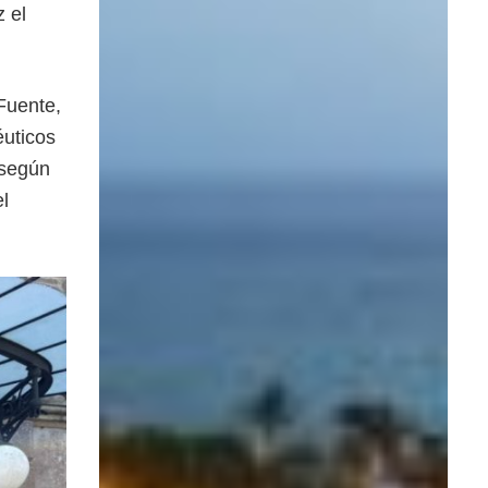
 el
Fuente,
éuticos
 según
el