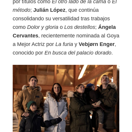
por títulos como
El otro lado de la cama
o
El
método
;
Julián López
, que continúa
consolidando su versatilidad tras trabajos
como
Dolor y gloria
o
Los destellos
;
Ángela
Cervantes
, recientemente nominada al Goya
a Mejor Actriz por
La furia
y
Vebjørn Enger
,
conocido por
En busca del palacio dorado
.