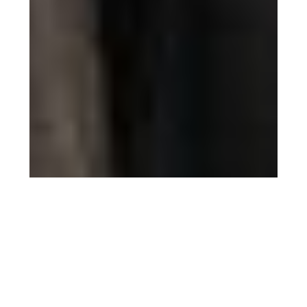
5 agosto 2026
Filmin estrena ‘El sonido de
la caída’ el 14 de agosto, la