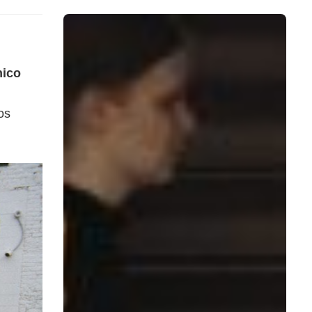
nico
os