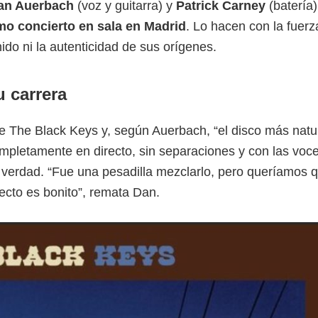
an Auerbach
(voz y guitarra) y
Patrick Carney
(batería)
mo concierto en sala en Madrid
. Lo hacen con la fuerz
do ni la autenticidad de sus orígenes.
u carrera
 The Black Keys y, según Auerbach, “el disco más natur
pletamente en directo, sin separaciones y con las voc
 y verdad. “Fue una pesadilla mezclarlo, pero queríamos 
ecto es bonito”, remata Dan.