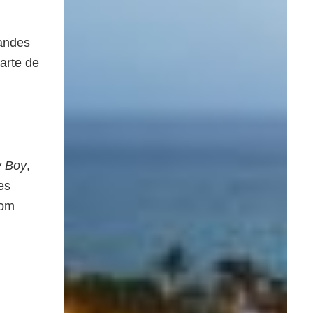
randes
arte de
y Boy
,
es
hom