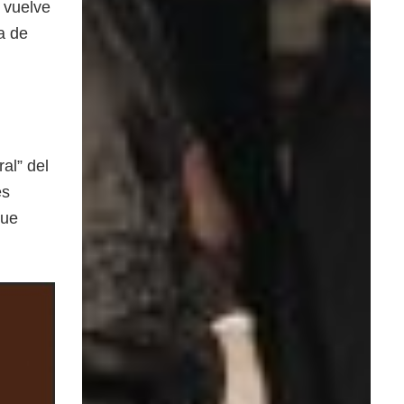
 vuelve
a de
al” del
es
que