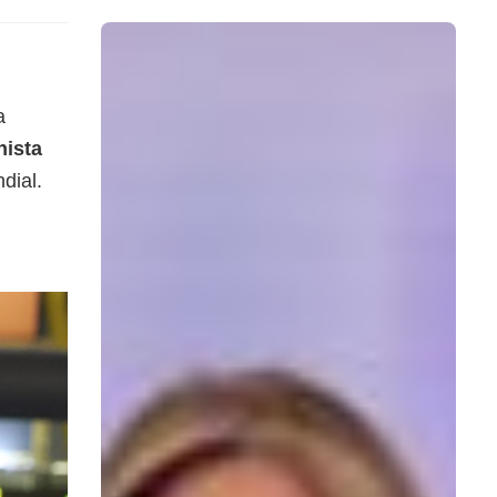
a
nista
dial.