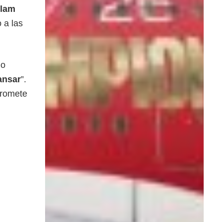
Slam
 a las
lo
ansar
”.
promete