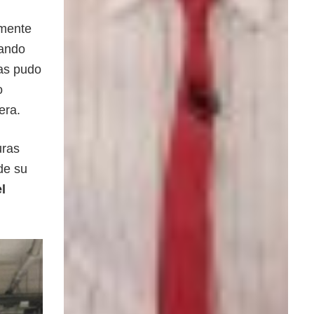
emente
yando
nas pudo
o
era.
uras
de su
l