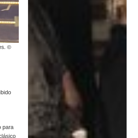
es. ©
ibido
o para
 clásico