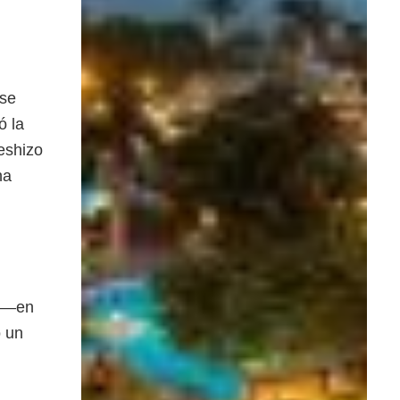
 se
ó la
deshizo
na
r —en
ó un