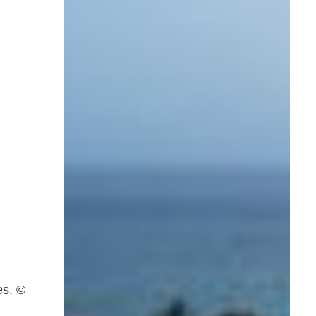
es. ©