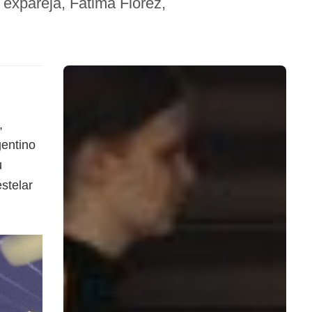
 expareja, Fátima Flórez,
,
gentino
u
stelar