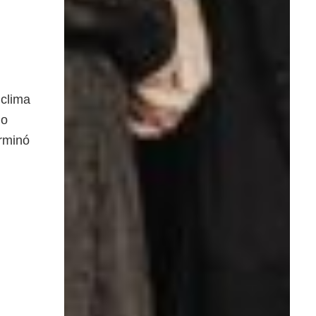
 clima
do
erminó