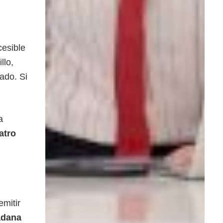
cesible
llo,
zado. Si
a
atro
emitir
adana