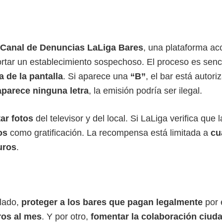
Canal de Denuncias LaLiga Bares
, una plataforma ac
tar un establecimiento sospechoso. El proceso es senci
 de la pantalla
. Si aparece una
“B”
, el bar está autori
aparece ninguna letra
, la emisión podría ser ilegal.
ar fotos
del televisor y del local. Si LaLiga verifica que l
os
como gratificación. La recompensa está limitada a
cu
uros
.
 lado,
proteger a los bares que pagan legalmente
por 
ros al mes
. Y por otro,
fomentar la colaboración ciud