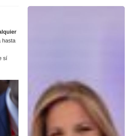
alquier
va hasta
 sí