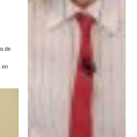
na de
a en