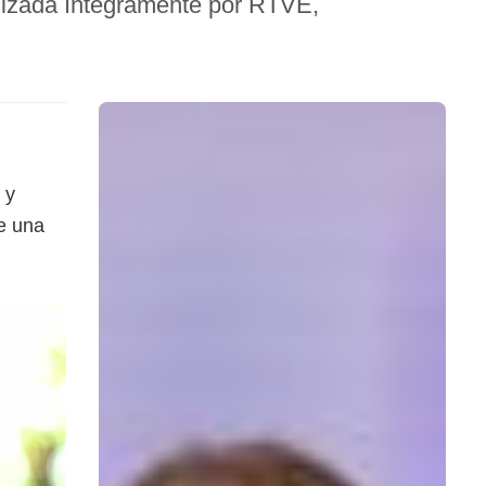
alizada íntegramente por RTVE,
 y
de una