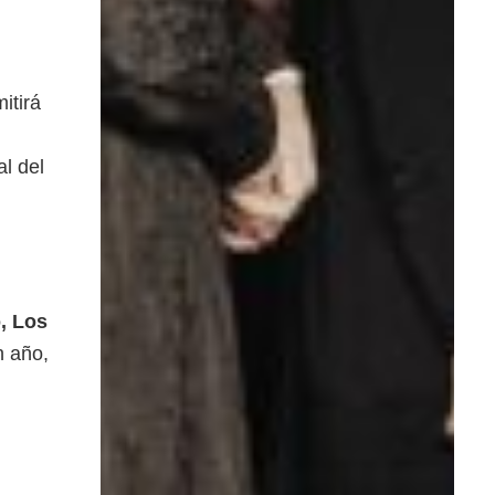
itirá
,
l del
, Los
n año,