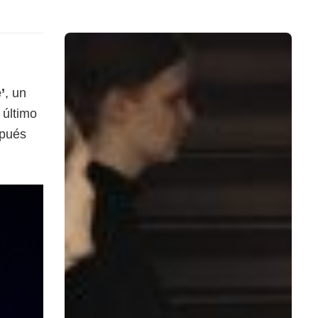
’
, un
 último
spués