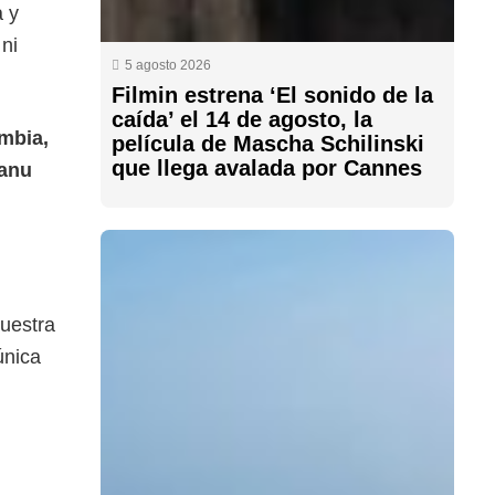
a y
 ni
5 agosto 2026
Filmin estrena ‘El sonido de la
caída’ el 14 de agosto, la
mbia,
película de Mascha Schilinski
que llega avalada por Cannes
Manu
muestra
única