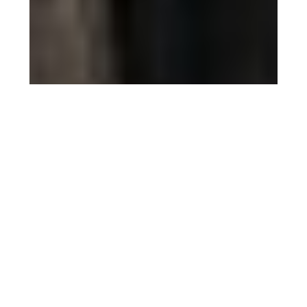
5 agosto 2026
Filmin estrena ‘El sonido de
la caída’ el 14 de agosto, la
película de Mascha
Schilinski que llega avalada
por Cannes