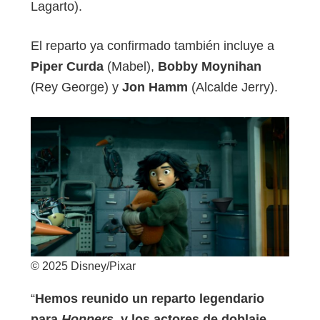
Lagarto).
El reparto ya confirmado también incluye a
Piper Curda
(Mabel),
Bobby Moynihan
(Rey George) y
Jon Hamm
(Alcalde Jerry).
© 2025 Disney/Pixar
“
Hemos reunido un reparto legendario
para
Hoppers
, y los actores de doblaje