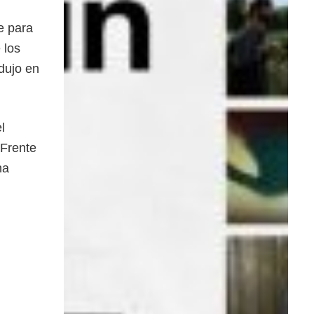
e para
 los
adujo en
l
 Frente
na