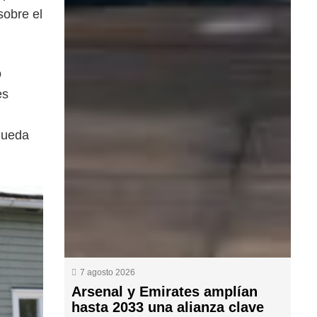
sobre el
o
es
queda
7 agosto 2026
Arsenal y Emirates amplían
hasta 2033 una alianza clave