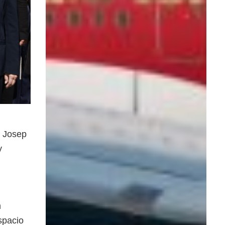
e Josep
y
n
spacio