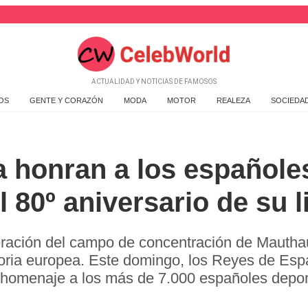
ACTUALIDAD Y NOTICIAS DE FAMOSOS
OS
GENTE Y CORAZÓN
MODA
MOTOR
REALEZA
SOCIEDA
zia honran a los español
 80º aniversario de su l
ración del campo de concentración de Mauthau
ria europea. Este domingo, los Reyes de Españ
homenaje a los más de 7.000 españoles deport