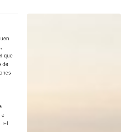
guen
,
el que
o de
iones
a
 el
. El