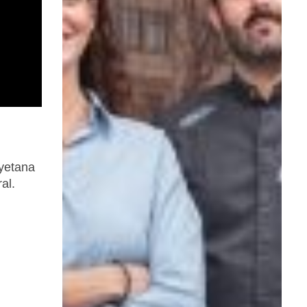
ayetana
al.