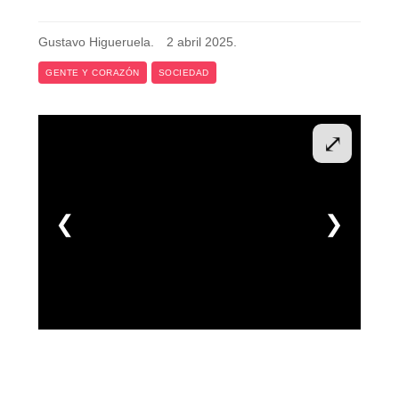
Gustavo Higueruela
.
2 abril 2025
.
GENTE Y CORAZÓN
SOCIEDAD
⤢
❮
❯