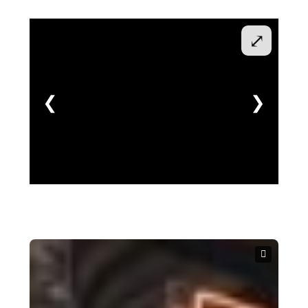
⤢
❮
❯