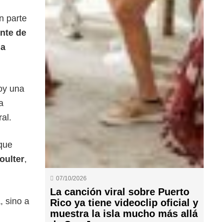
n parte
nte de
ja
soy una
a
al.
 que
oulter
,
07/10/2026
La canción viral sobre Puerto
, sino a
Rico ya tiene videoclip oficial y
muestra la isla mucho más allá