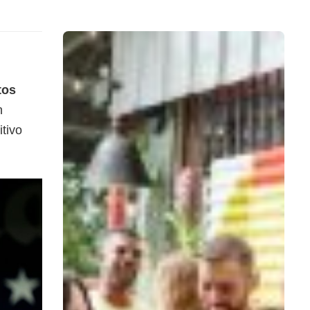
tos
n
itivo