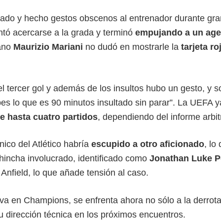
ultado y hecho gestos obscenos al entrenador durante gra
ntó acercarse a la grada y terminó
empujando a un age
iano
Maurizio Mariani
no dudó en mostrarle la
tarjeta ro
el tercer gol y además de los insultos hubo un gesto, y 
bes lo que es 90 minutos insultado sin parar”. La UEFA y
e hasta cuatro partidos
, dependiendo del informe arbitr
ico del Atlético habría
escupido a otro aficionado
, lo
El hincha involucrado, identificado como
Jonathan Luke P
Anfield, lo que añade tensión al caso.
iva en Champions, se enfrenta ahora no sólo a la derrota
su dirección técnica en los próximos encuentros.