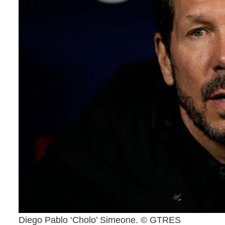
Diego Pablo ‘Cholo’ Simeone. © GTRES