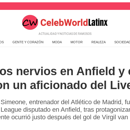
ACTUALIDAD Y NOTICIAS DE FAMOSOS
OS
GENTE Y CORAZÓN
MODA
MOTOR
REALEZA
SOCIEDA
os nervios en Anfield y
on un aficionado del Liv
 Simeone, entrenador del Atlético de Madrid, f
 League disputado en Anfield, tras protagoniza
nte ocurrió justo después del gol de Virgil van D