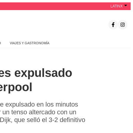
LATINX
D
VIAJES Y GASTRONOMÍA
 es expulsado
erpool
ue expulsado en los minutos
r un tenso altercado con un
ijk, que selló el 3-2 definitivo