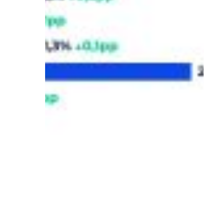
07/03/2026
Tokio, París y Atenas lideran el
interés de los viajeros de
Estados Unidos para el puente