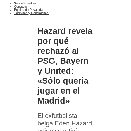
Sobre Nosotros
Contacto
Política de Privacidad
Términos y Condiciones
Hazard revela
por qué
rechazó al
PSG, Bayern
y United:
«Sólo quería
jugar en el
Madrid»
El exfutbolista
belga Eden Hazard,
quien se retiró