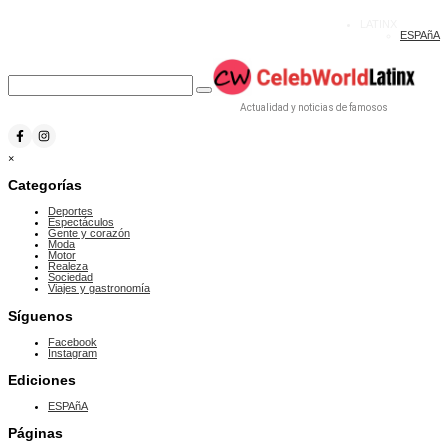
LATINX
ESPAñA
Actualidad y noticias de famosos
×
Categorías
Deportes
Espectáculos
Gente y corazón
Moda
Motor
Realeza
Sociedad
Viajes y gastronomía
Síguenos
Facebook
Instagram
Ediciones
ESPAñA
Páginas