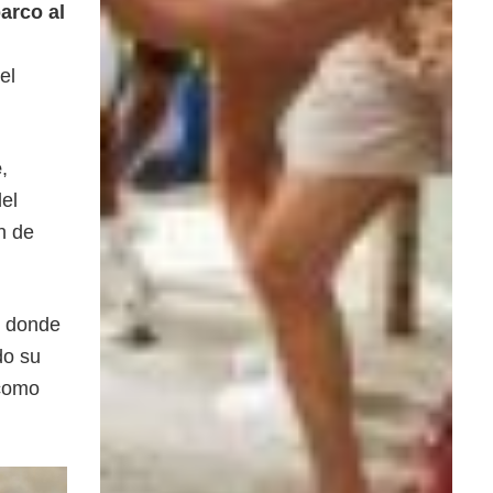
barco al
el
e
,
el
n de
, donde
do su
 como