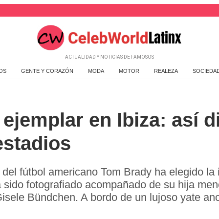
ACTUALIDAD Y NOTICIAS DE FAMOSOS
OS
GENTE Y CORAZÓN
MODA
MOTOR
REALEZA
SOCIEDA
ejemplar en Ibiza: así d
 estadios
 del fútbol americano Tom Brady ha elegido la 
sido fotografiado acompañado de su hija menor
sele Bündchen. A bordo de un lujoso yate ancl