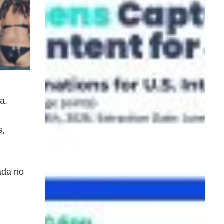
a.
s,
ada no